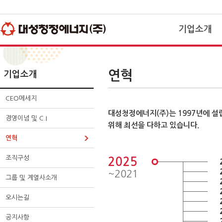
주
사
본
메
이
문
뉴
드
바
바
메
로
기업소개
로
뉴
가
가
바
기
기
로
가
기
CEO메세지
연혁
기업소개
경영이념 및 C.I
연혁
CEO메세지
조직구성
대성청정에너지(주)는 1997년에 
그룹 및 계열사
경영이념 및 C.I
위해 최선을 다하고 있습니다.
오시는길
연혁
공지사항
조직구성
대성뉴스
2025
~2021
그룹 및 계열사소개
오시는길
공지사항