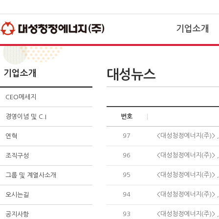
주
사
본
메
이
문
뉴
드
바
바
메
로
기업소개
로
뉴
가
가
바
기
기
로
가
기
CEO메세지
대성뉴스
기업소개
경영이념 및 C.I
연혁
CEO메세지
조직구성
그룹 및 계열사
경영이념 및 C.I
번호
오시는길
97
<대성청정에너지(주)> ,
연혁
공지사항
96
<대성청정에너지(주)> 
조직구성
대성뉴스
95
<대성청정에너지(주)> 
그룹 및 계열사소개
94
<대성청정에너지(주)> 
오시는길
93
<대성청정에너지(주)> 
공지사항