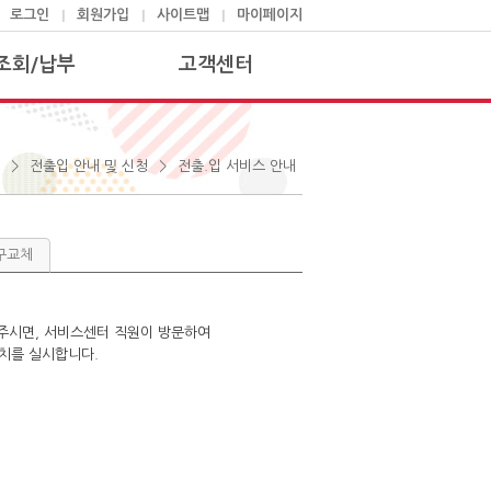
로그인
회원가입
사이트맵
마이페이지
조회/납부
고객센터
구요금조회
안전점검 SMS 신청.해지
부방법안내
청구서변경
>
>
전출입 안내 및 신청
전출.입 서비스 안내
금산출안내
고객상담신청
금단가표
자주하는 질문
구교체
금간편계산기
인터넷 자가검침
인제도안내
전출입 안내 및 신청
서비스센터 안내
려주시면, 서비스센터 직원이 방문하여
자료실
조치를 실시합니다.