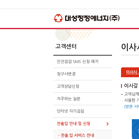
주
사
본
메
이
문
뉴
드
바
바
메
로
로
뉴
가
가
바
기
기
로
가
기
이사
고객센터
안전점검 SMS 신청.해지
이사시
청구서변경
이사갈 
고객상담신청
고객님께
자주하는 질문
사용한 
(방문 서
인터넷 자가검침
전출입 안내 및 신청
- 전출.입 서비스 안내