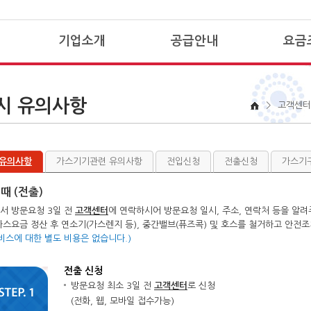
기업소개
공급안내
요금
CEO메세지
공급권역
청
시 유의사항
경영이념 및 C.I
안전한 도시가스
납
>
고객센터
home
연혁
도시가스정보
요
조직구성
신규공급 절차 안내
요
 유의사항
가스기기관련 유의사항
전입신청
전출신청
가스기
그룹 및 계열사소개
타연료대비 비용분석
요
오시는길
사용자시설 융자지원안내
할
때 (전출)
공지사항
시공업체 안내
서 방문요청 3일 전
고객센터
에 연락하시어 방문요청 일시, 주소, 연락처 등을 알
대성뉴스
시공관련 참고사항
가스요금 정산 후 연소기(가스렌지 등), 중간밸브(퓨즈콕) 및 호스를 철거하고 안전
비스에 대한 별도 비용은 없습니다.)
전출 신청
방문요청 최소 3일 전
고객센터
로 신청
(전화, 웹, 모바일 접수가능)