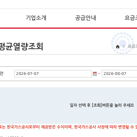
기업소개
공급안내
요금
CEO메세지
공급권역
청
평균열량조회
경영이념 및 C.I
안전한 도시가스
납
>
요금
home
연혁
도시가스정보
요
조직구성
신규공급 절차 안내
요
그룹 및 계열사소개
타연료대비 비용분석
요
간
~
오시는길
사용자시설 융자지원안내
할
공지사항
시공업체 안내
대성뉴스
시공관련 참고사항
일자 선택 후 [조회]버튼을 눌러 주세요
료는 한국가스공사로부터 제공받은 수치이며, 한국가스공사 사정에 따라 변경될 수 