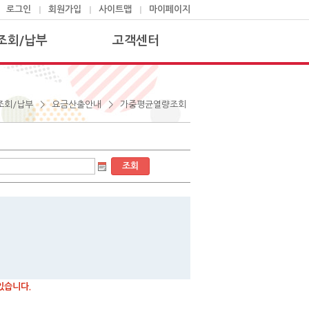
로그인
회원가입
사이트맵
마이페이지
조회/납부
고객센터
구요금조회
안전점검 SMS 신청.해지
부방법안내
청구서변경
>
>
조회/납부
요금산출안내
가중평균열량조회
금산출안내
고객상담신청
금단가표
자주하는 질문
금간편계산기
인터넷 자가검침
인제도안내
전출입 안내 및 신청
서비스센터 안내
자료실
있습니다.