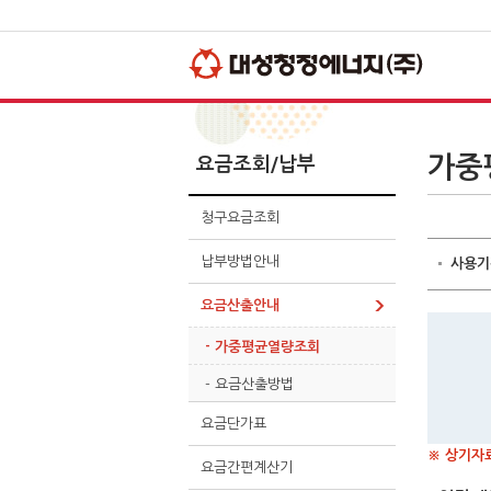
주
사
본
메
이
문
뉴
드
바
바
메
로
로
뉴
가
가
바
기
기
로
가
기
가중
요금조회/납부
청구요금조회
납부방법안내
사용기
요금산출안내
- 가중평균열량조회
- 요금산출방법
요금단가표
※ 상기자
요금간편계산기