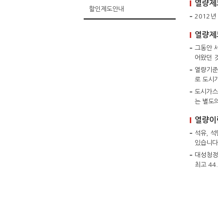
열량제
할인제도안내
2012
열량제
그동안 
어왔던 
열량기준
로 도시
도시가스
는 별도
열량이
석유, 석
있습니다
대성청정
최고 44.